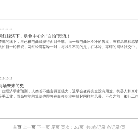
013-10-16
网红经济下，购物中心的“自拍”潮流！
传统的线下，早已被电商颠覆得面目全非。而一般电商冰冷冷的售卖，没有温度和感
犹如新一轮投资，网红经济聒噪一时，与以往不同的是，在冰冷、零碎的网络社交中
013-10-16
商场未来简史
一些经济学家预测，人类若不能变得更强大，迟早会变得完全没有用途。机器人和3D
等手工业，而高智能的算法也即将在白领职业中掀起同样的风暴。不久之前，银行工
首页
上一页
下一页 尾页 页次：
2
/2页 共
8
条记录 条记录/页