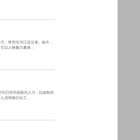
染力，终究沦为江边父老。如今，
，它以人格魅力裹身…
打印已经开始取代人力，比如制衣
作人员和旅行社工…